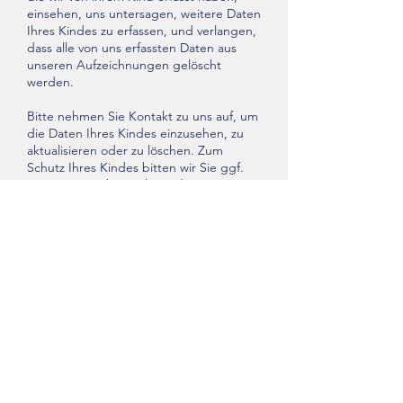
einsehen, uns untersagen, weitere Daten
Ihres Kindes zu erfassen, und verlangen,
dass alle von uns erfassten Daten aus
unseren Aufzeichnungen gelöscht
werden.
Bitte nehmen Sie Kontakt zu uns auf, um
die Daten Ihres Kindes einzusehen, zu
aktualisieren oder zu löschen. Zum
Schutz Ihres Kindes bitten wir Sie ggf.
um einen Nachweis Ihrer Identität. Wir
können Ihnen den Zugriff auf die Daten
verweigern, wenn wir der Ansicht sich,
dass Ihre Identität fraglich ist. Bitte
beachten Sie, dass bestimmte Daten
aufgrund anderer gesetzlicher
Verpflichtungen nicht gelöscht werden
können.
Kategorie: Immer
Wir verwenden Ihre personenbezogenen
Daten nur für die in der
Datenschutzrichtlinie festgelegten
Zwecke und nur, wenn wir davon